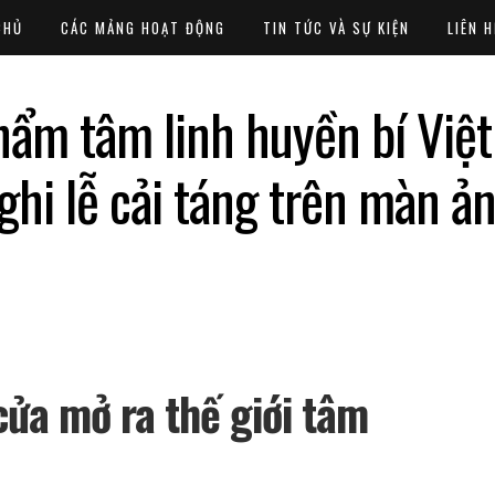
CHỦ
CÁC MẢNG HOẠT ĐỘNG
TIN TỨC VÀ SỰ KIỆN
LIÊN H
hẩm tâm linh huyền bí Việt
ghi lễ cải táng trên màn ả
ửa mở ra thế giới tâm