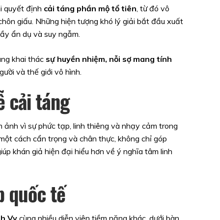
hi quyết định
cải táng phần mộ tổ tiên
, từ đó vô
chôn giấu. Những hiện tượng khó lý giải bắt đầu xuất
 đầy ẩn dụ và suy ngẫm.
ung khai thác
sự huyền nhiệm, nỗi sợ mang tính
gười và thế giới vô hình.
ễ cải táng
m ảnh vì sự phức tạp, linh thiêng và nhạy cảm trong
 một cách cẩn trọng và chân thực, không chỉ góp
úp khán giả hiện đại hiểu hơn về ý nghĩa tâm linh
p quốc tế
h Vy
cùng nhiều diễn viên tiềm năng khác, dưới bàn