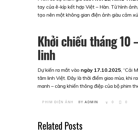
tay của ê-kíp kết hợp Việt – Hàn. Từ hình ản
tạo nên một không gian điện ảnh giàu cảm xúc
Khởi chiếu tháng 10 
linh
Dự kiến ra mắt vào
ngày 17.10.2025
, “Cải 
tâm linh Việt. Đây là thời điểm giao mùa, khi 
manh – càng khiến thông điệp của bộ phim t
PHIM ĐIỆN ẢNH
BY
ADMIN
0
0
Related Posts