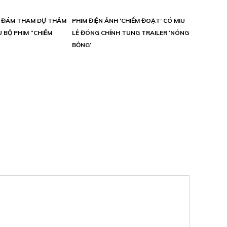
H ĐÁM THAM DỰ THẢM
PHIM ĐIỆN ẢNH ‘CHIẾM ĐOẠT’ CÓ MIU
 BỘ PHIM “CHIẾM
LÊ ĐÓNG CHÍNH TUNG TRAILER ‘NÓNG
BỎNG’