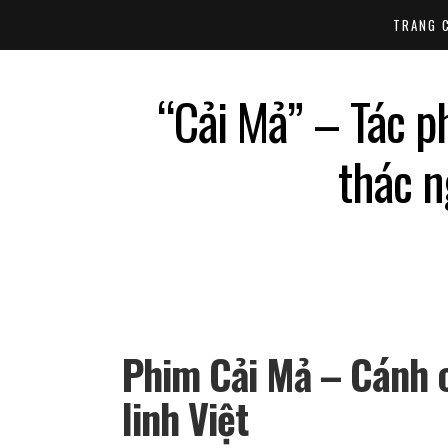
TRANG 
“Cải Mả” – Tác p
thác n
Phim Cải Mả – Cánh c
linh Việt