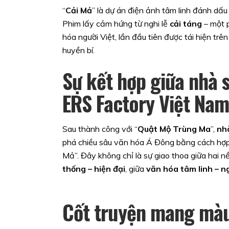
“
Cải Mả
” là dự án điện ảnh tâm linh đánh dấ
Phim lấy cảm hứng từ nghi lễ
cải táng
– một p
hóa người Việt, lần đầu tiên được tái hiện tr
huyền bí.
Sự kết hợp giữa nhà 
ERS Factory Việt Nam
Sau thành công với “
Quật Mộ Trùng Ma
”,
nh
phá chiều sâu văn hóa Á Đông bằng cách hợ
Mả”. Đây không chỉ là sự giao thoa giữa hai n
thống – hiện đại
, giữa
văn hóa tâm linh – ng
Cốt truyện mang màu