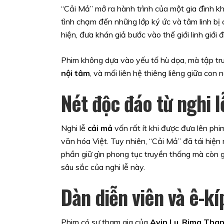
“Cải Mả” mở ra hành trình của một gia đình k
tình chạm đến những lớp ký ức và tâm linh bị 
hiện, đưa khán giả bước vào thế giới linh giới
Phim không dựa vào yếu tố hù dọa, mà tập tr
nội tâm
, và mối liên hệ thiêng liêng giữa con n
Nét độc đáo từ nghi l
Nghi lễ
cải mả
vốn rất ít khi được đưa lên phi
văn hóa Việt. Tuy nhiên, “Cải Mả” đã tái hiện
phần giữ gìn phong tục truyền thống mà còn gi
sâu sắc của nghi lễ này.
Dàn diễn viên và ê-kí
Phim có sự tham gia của
Avin Lu
,
Rima Than