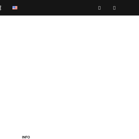
Ệ
INFO