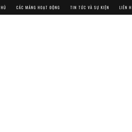
CHỦ
CÁC MẢNG HOẠT ĐỘNG
TIN TỨC VÀ SỰ KIỆN
LIÊN H
Hoa hồng đen